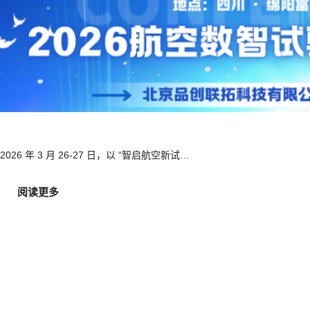
2026 年 3 月 26-27 日，以 “智启航空新试…
:
阅读更多
灵
动
控
制
器
亮
相