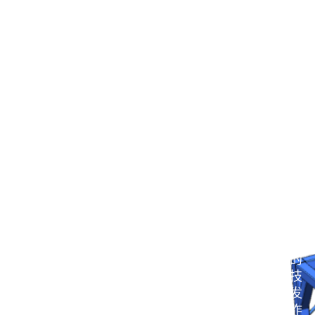
为什么选择我们?
技术优势
品创科技深耕力位混合伺服控制技术十余年，自主研
发了灵动系列协调加载控制器，填补了先进高精度负
载模拟与动态测试领域的国产化空白。公司核心员工
均具有多年科研单位工作或服务经验。在服务客户的
同时，公司通过持续的研发投入，不断提高自身的技
术水平和服务能力，力图为客户提供业界先进的开发
工具和完善的解决方案，并成为客户信赖的战略合作