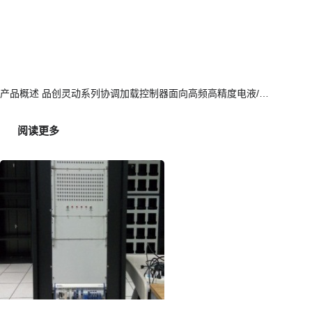
2026
航
空
数
智
产品概述 品创灵动系列协调加载控制器面向高频高精度电液/…
试
验
:
阅读更多
大
灵
会
动
系
列
协
调
加
载
控
制