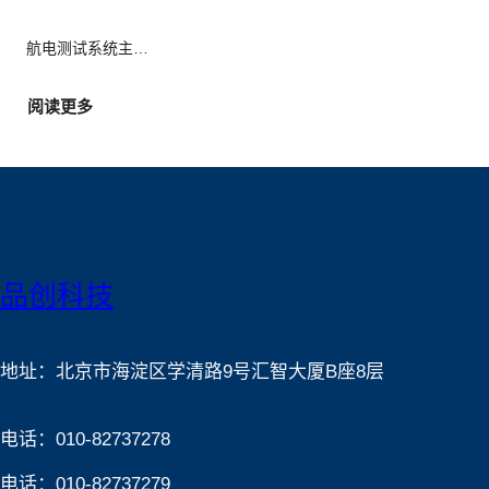
器
航电测试系统主…
:
阅读更多
综
合
航
电
测
试
品创科技
地址：北京市海淀区学清路9号汇智大厦B座8层
电话：010-82737278
电话：010-82737279